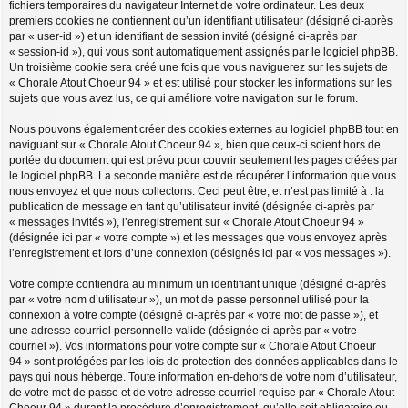
fichiers temporaires du navigateur Internet de votre ordinateur. Les deux
premiers cookies ne contiennent qu’un identifiant utilisateur (désigné ci-après
par « user-id ») et un identifiant de session invité (désigné ci-après par
« session-id »), qui vous sont automatiquement assignés par le logiciel phpBB.
Un troisième cookie sera créé une fois que vous naviguerez sur les sujets de
« Chorale Atout Choeur 94 » et est utilisé pour stocker les informations sur les
sujets que vous avez lus, ce qui améliore votre navigation sur le forum.
Nous pouvons également créer des cookies externes au logiciel phpBB tout en
naviguant sur « Chorale Atout Choeur 94 », bien que ceux-ci soient hors de
portée du document qui est prévu pour couvrir seulement les pages créées par
le logiciel phpBB. La seconde manière est de récupérer l’information que vous
nous envoyez et que nous collectons. Ceci peut être, et n’est pas limité à : la
publication de message en tant qu’utilisateur invité (désignée ci-après par
« messages invités »), l’enregistrement sur « Chorale Atout Choeur 94 »
(désignée ici par « votre compte ») et les messages que vous envoyez après
l’enregistrement et lors d’une connexion (désignés ici par « vos messages »).
Votre compte contiendra au minimum un identifiant unique (désigné ci-après
par « votre nom d’utilisateur »), un mot de passe personnel utilisé pour la
connexion à votre compte (désigné ci-après par « votre mot de passe »), et
une adresse courriel personnelle valide (désignée ci-après par « votre
courriel »). Vos informations pour votre compte sur « Chorale Atout Choeur
94 » sont protégées par les lois de protection des données applicables dans le
pays qui nous héberge. Toute information en-dehors de votre nom d’utilisateur,
de votre mot de passe et de votre adresse courriel requise par « Chorale Atout