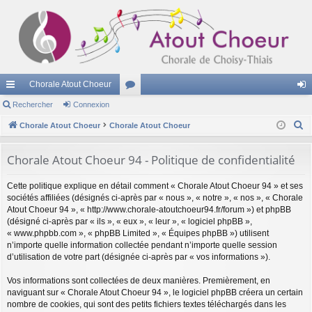
Chorale Atout Choeur
cc
Rechercher
Connexion
or
on
R
ès
Chorale Atout Choeur
Chorale Atout Choeur
u
ne
e
ra
m
xi
c
Chorale Atout Choeur 94 - Politique de confidentialité
pi
s
on
h
Cette politique explique en détail comment « Chorale Atout Choeur 94 » et ses
e
de
sociétés affiliées (désignés ci-après par « nous », « notre », « nos », « Chorale
r
Atout Choeur 94 », « http://www.chorale-atoutchoeur94.fr/forum ») et phpBB
c
(désigné ci-après par « ils », « eux », « leur », « logiciel phpBB »,
h
« www.phpbb.com », « phpBB Limited », « Équipes phpBB ») utilisent
n’importe quelle information collectée pendant n’importe quelle session
e
d’utilisation de votre part (désignée ci-après par « vos informations »).
r
Vos informations sont collectées de deux manières. Premièrement, en
naviguant sur « Chorale Atout Choeur 94 », le logiciel phpBB créera un certain
nombre de cookies, qui sont des petits fichiers textes téléchargés dans les