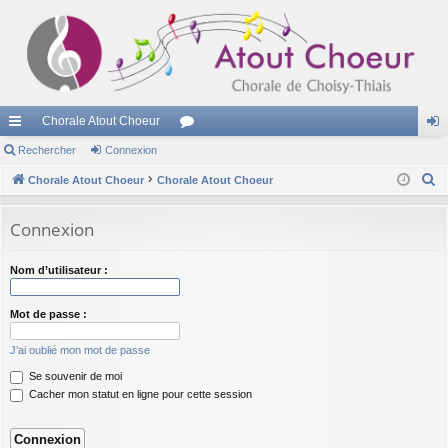
Chorale Atout Choeur
cc
Rechercher
Connexion
or
on
R
ès
Chorale Atout Choeur
Chorale Atout Choeur
u
ne
e
ra
m
xi
c
Connexion
pi
s
on
h
e
de
Nom d’utilisateur :
r
c
Mot de passe :
h
J’ai oublié mon mot de passe
e
Se souvenir de moi
r
Cacher mon statut en ligne pour cette session