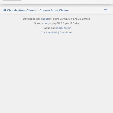
Chorale Atout Choeur
Chorale Atout Choeur
Développé par
phpBB
® Forum Software © phpBB Limited
Style par
Arty
- phpBB 3.3 par MrGaby
Traduit par
phpBB-fr.com
Confidentialité
|
Conditions