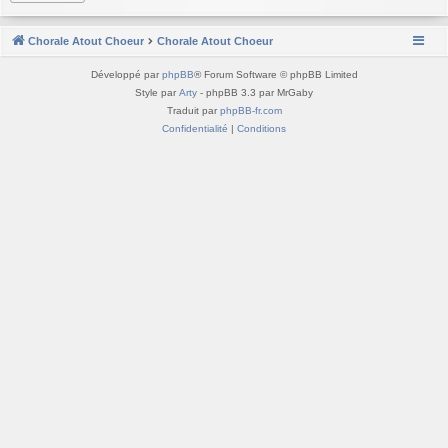
Chorale Atout Choeur
Chorale Atout Choeur
Développé par
phpBB
® Forum Software © phpBB Limited
Style par
Arty
- phpBB 3.3 par MrGaby
Traduit par
phpBB-fr.com
Confidentialité
|
Conditions