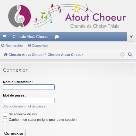
Chorale Atout Choeur
cc
Rechercher
Connexion
or
on
R
ès
Chorale Atout Choeur
Chorale Atout Choeur
u
ne
e
ra
m
xi
c
Connexion
pi
s
on
h
e
de
Nom d’utilisateur :
r
c
Mot de passe :
h
J’ai oublié mon mot de passe
e
Se souvenir de moi
r
Cacher mon statut en ligne pour cette session