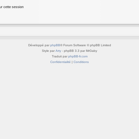
ur cette session
Développé par
phpBB
® Forum Software © phpBB Limited
Style par
Arty
- phpBB 3.3 par MrGaby
Traduit par
phpBB-fr.com
Confidentialité
|
Conditions