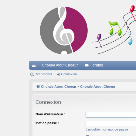
Chorale Atout Choeur
Forums
cc
Rechercher
Connexion
ès
Chorale Atout Choeur
Chorale Atout Choeur
ra
Connexion
pi
de
Nom d’utilisateur :
Mot de passe :
J’ai oublié mon mot de passe