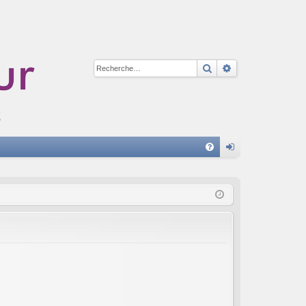
Rechercher
Recherche avan
A
FA
on
Q
ne
xi
on