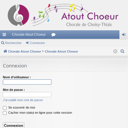
Chorale Atout Choeur
cc
Rechercher
Connexion
or
on
R
ès
Chorale Atout Choeur
Chorale Atout Choeur
u
ne
e
ra
m
xi
c
Connexion
pi
s
on
h
e
de
Nom d’utilisateur :
r
c
Mot de passe :
h
J’ai oublié mon mot de passe
e
Se souvenir de moi
r
Cacher mon statut en ligne pour cette session