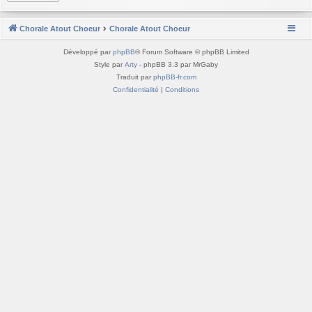
Chorale Atout Choeur
Chorale Atout Choeur
Développé par
phpBB
® Forum Software © phpBB Limited
Style par
Arty
- phpBB 3.3 par MrGaby
Traduit par
phpBB-fr.com
Confidentialité
|
Conditions