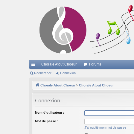
Chorale Atout Choeur
Forums
cc
Rechercher
Connexion
ès
Chorale Atout Choeur
Chorale Atout Choeur
ra
Connexion
pi
de
Nom d’utilisateur :
Mot de passe :
J’ai oublié mon mot de passe