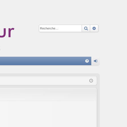
Rechercher
Recherche avan
A
FA
on
Q
ne
xi
on