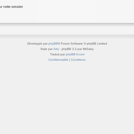
ur cette session
Développé par
phpBB
® Forum Software © phpBB Limited
Style par
Arty
- phpBB 3.3 par MrGaby
Traduit par
phpBB-fr.com
Confidentialité
|
Conditions