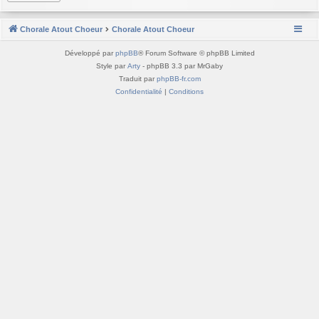
Chorale Atout Choeur
Chorale Atout Choeur
Développé par
phpBB
® Forum Software © phpBB Limited
Style par
Arty
- phpBB 3.3 par MrGaby
Traduit par
phpBB-fr.com
Confidentialité
|
Conditions