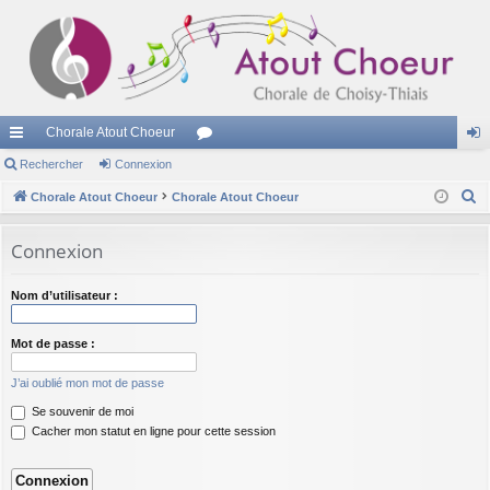
Chorale Atout Choeur
cc
Rechercher
Connexion
or
on
R
ès
Chorale Atout Choeur
Chorale Atout Choeur
u
ne
e
ra
m
xi
c
Connexion
pi
s
on
h
e
de
Nom d’utilisateur :
r
c
Mot de passe :
h
J’ai oublié mon mot de passe
e
Se souvenir de moi
r
Cacher mon statut en ligne pour cette session