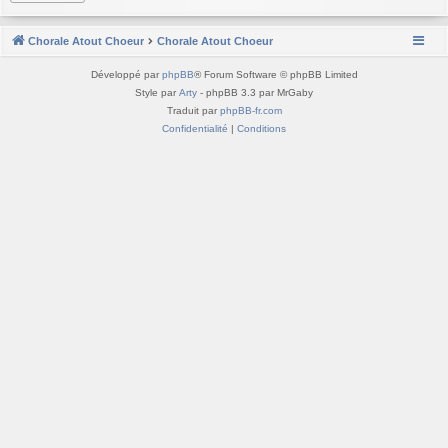
Chorale Atout Choeur
Chorale Atout Choeur
Développé par
phpBB
® Forum Software © phpBB Limited
Style par
Arty
- phpBB 3.3 par MrGaby
Traduit par
phpBB-fr.com
Confidentialité
|
Conditions