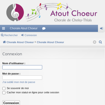
Chorale Atout Choeur
cc
Rechercher
Connexion
or
on
R
ès
Chorale Atout Choeur
Chorale Atout Choeur
u
ne
e
ra
m
xi
c
Connexion
pi
s
on
h
e
de
Nom d’utilisateur :
r
c
Mot de passe :
h
J’ai oublié mon mot de passe
e
Se souvenir de moi
r
Cacher mon statut en ligne pour cette session