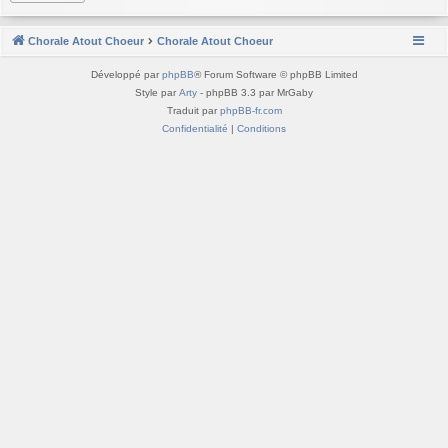
Chorale Atout Choeur
Chorale Atout Choeur
Développé par
phpBB
® Forum Software © phpBB Limited
Style par
Arty
- phpBB 3.3 par MrGaby
Traduit par
phpBB-fr.com
Confidentialité
|
Conditions