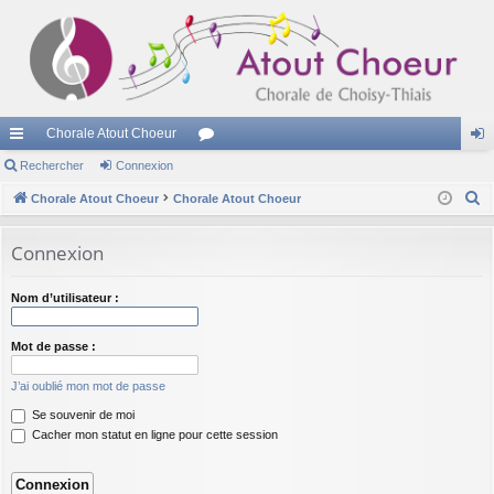
Chorale Atout Choeur
cc
Rechercher
Connexion
or
on
R
ès
Chorale Atout Choeur
Chorale Atout Choeur
u
ne
e
ra
m
xi
c
Connexion
pi
s
on
h
e
de
Nom d’utilisateur :
r
c
Mot de passe :
h
J’ai oublié mon mot de passe
e
Se souvenir de moi
r
Cacher mon statut en ligne pour cette session