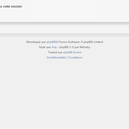
ur cette session
Développé par
phpBB
® Forum Software © phpBB Limited
Style par
Arty
- phpBB 3.3 par MrGaby
Traduit par
phpBB-fr.com
Confidentialité
|
Conditions