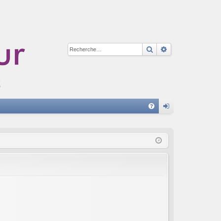
Rechercher
Recherche avan
A
FA
on
Q
ne
xi
on