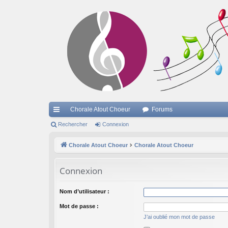
Chorale Atout Choeur
Forums
cc
Rechercher
Connexion
ès
Chorale Atout Choeur
Chorale Atout Choeur
ra
Connexion
pi
de
Nom d’utilisateur :
Mot de passe :
J’ai oublié mon mot de passe