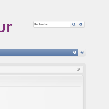
Rechercher
Recherche avan
A
FA
on
Q
ne
xi
on