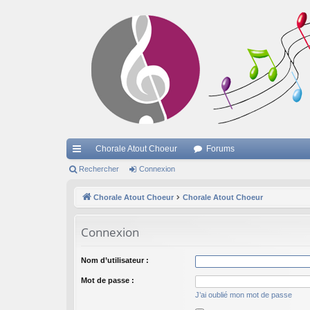
Chorale Atout Choeur
Forums
cc
Rechercher
Connexion
ès
Chorale Atout Choeur
Chorale Atout Choeur
ra
Connexion
pi
de
Nom d’utilisateur :
Mot de passe :
J’ai oublié mon mot de passe