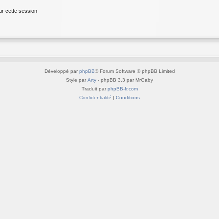
ur cette session
Développé par
phpBB
® Forum Software © phpBB Limited
Style par
Arty
- phpBB 3.3 par MrGaby
Traduit par
phpBB-fr.com
Confidentialité
|
Conditions