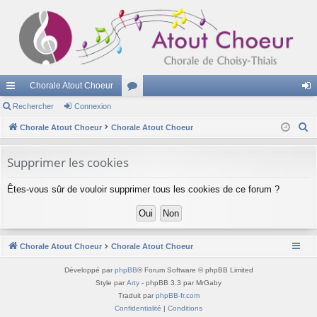
Chorale Atout Choeur
cc
Rechercher
Connexion
or
on
R
ès
Chorale Atout Choeur
Chorale Atout Choeur
u
ne
e
ra
m
xi
c
Supprimer les cookies
pi
s
on
h
Êtes-vous sûr de vouloir supprimer tous les cookies de ce forum ?
e
de
r
c
h
Chorale Atout Choeur
Chorale Atout Choeur
e
r
Développé par
phpBB
® Forum Software © phpBB Limited
Style par
Arty
- phpBB 3.3 par MrGaby
Traduit par
phpBB-fr.com
Confidentialité
|
Conditions