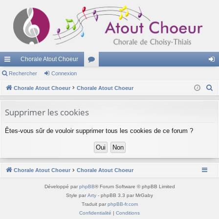
Chorale Atout Choeur
cc
Rechercher
Connexion
or
on
R
ès
Chorale Atout Choeur
Chorale Atout Choeur
u
ne
e
ra
m
xi
c
Supprimer les cookies
pi
s
on
h
Êtes-vous sûr de vouloir supprimer tous les cookies de ce forum ?
e
de
r
c
h
Chorale Atout Choeur
Chorale Atout Choeur
e
r
Développé par
phpBB
® Forum Software © phpBB Limited
Style par
Arty
- phpBB 3.3 par MrGaby
Traduit par
phpBB-fr.com
Confidentialité
|
Conditions