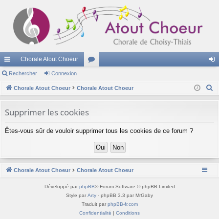
Chorale Atout Choeur
cc
Rechercher
Connexion
or
on
R
ès
Chorale Atout Choeur
Chorale Atout Choeur
u
ne
e
ra
m
xi
c
Supprimer les cookies
pi
s
on
h
Êtes-vous sûr de vouloir supprimer tous les cookies de ce forum ?
e
de
r
c
h
Chorale Atout Choeur
Chorale Atout Choeur
e
r
Développé par
phpBB
® Forum Software © phpBB Limited
Style par
Arty
- phpBB 3.3 par MrGaby
Traduit par
phpBB-fr.com
Confidentialité
|
Conditions