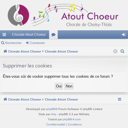
Chorale Atout Choeur
cc
Rechercher
Connexion
or
on
R
ès
Chorale Atout Choeur
Chorale Atout Choeur
u
ne
e
ra
m
xi
c
Supprimer les cookies
pi
s
on
h
Êtes-vous sûr de vouloir supprimer tous les cookies de ce forum ?
e
de
r
c
h
Chorale Atout Choeur
Chorale Atout Choeur
e
r
Développé par
phpBB
® Forum Software © phpBB Limited
Style par
Arty
- phpBB 3.3 par MrGaby
Traduit par
phpBB-fr.com
Confidentialité
|
Conditions