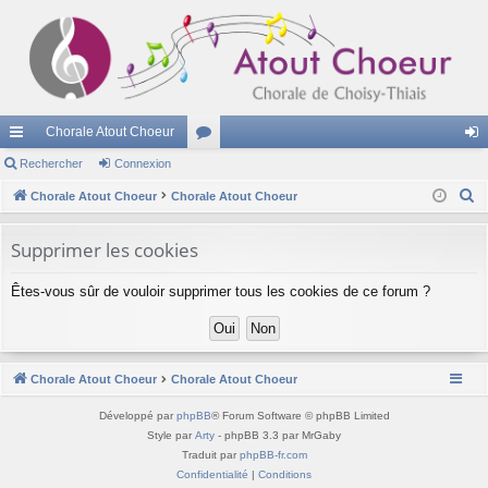
Chorale Atout Choeur
cc
Rechercher
Connexion
or
on
R
ès
Chorale Atout Choeur
Chorale Atout Choeur
u
ne
e
ra
m
xi
c
Supprimer les cookies
pi
s
on
h
Êtes-vous sûr de vouloir supprimer tous les cookies de ce forum ?
e
de
r
c
h
Chorale Atout Choeur
Chorale Atout Choeur
e
r
Développé par
phpBB
® Forum Software © phpBB Limited
Style par
Arty
- phpBB 3.3 par MrGaby
Traduit par
phpBB-fr.com
Confidentialité
|
Conditions