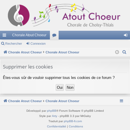
Chorale Atout Choeur
cc
Rechercher
Connexion
or
on
R
ès
Chorale Atout Choeur
Chorale Atout Choeur
u
ne
e
ra
m
xi
c
Supprimer les cookies
pi
s
on
h
Êtes-vous sûr de vouloir supprimer tous les cookies de ce forum ?
e
de
r
c
h
Chorale Atout Choeur
Chorale Atout Choeur
e
r
Développé par
phpBB
® Forum Software © phpBB Limited
Style par
Arty
- phpBB 3.3 par MrGaby
Traduit par
phpBB-fr.com
Confidentialité
|
Conditions