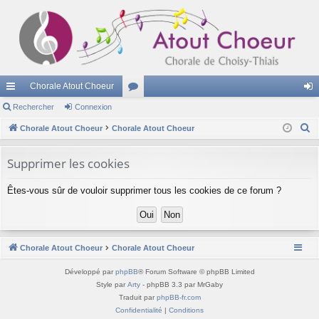
Chorale Atout Choeur
cc
Rechercher
Connexion
or
on
R
ès
Chorale Atout Choeur
Chorale Atout Choeur
u
ne
e
ra
m
xi
c
Supprimer les cookies
pi
s
on
h
Êtes-vous sûr de vouloir supprimer tous les cookies de ce forum ?
e
de
r
c
h
Chorale Atout Choeur
Chorale Atout Choeur
e
r
Développé par
phpBB
® Forum Software © phpBB Limited
Style par
Arty
- phpBB 3.3 par MrGaby
Traduit par
phpBB-fr.com
Confidentialité
|
Conditions