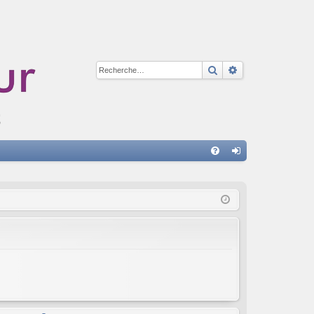
Rechercher
Recherche avan
A
FA
on
Q
ne
xi
on