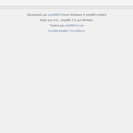
Développé par
phpBB
® Forum Software © phpBB Limited
Style par
Arty
- phpBB 3.3 par MrGaby
Traduit par
phpBB-fr.com
Confidentialité
|
Conditions