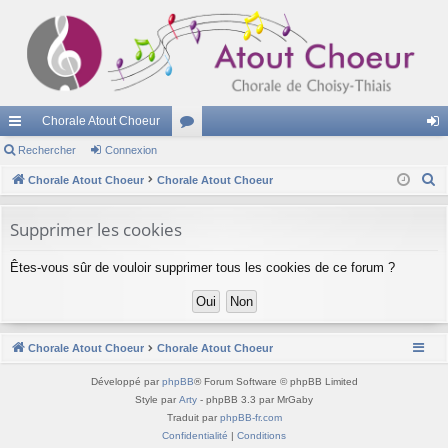
Chorale Atout Choeur
cc
Rechercher
Connexion
or
on
R
ès
Chorale Atout Choeur
Chorale Atout Choeur
u
ne
e
ra
m
xi
c
Supprimer les cookies
pi
s
on
h
Êtes-vous sûr de vouloir supprimer tous les cookies de ce forum ?
e
de
r
c
h
Chorale Atout Choeur
Chorale Atout Choeur
e
r
Développé par
phpBB
® Forum Software © phpBB Limited
Style par
Arty
- phpBB 3.3 par MrGaby
Traduit par
phpBB-fr.com
Confidentialité
|
Conditions