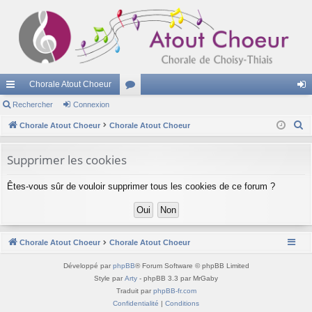
Chorale Atout Choeur
cc
Rechercher
Connexion
or
on
R
ès
Chorale Atout Choeur
Chorale Atout Choeur
u
ne
e
ra
m
xi
c
Supprimer les cookies
pi
s
on
h
Êtes-vous sûr de vouloir supprimer tous les cookies de ce forum ?
e
de
r
c
h
Chorale Atout Choeur
Chorale Atout Choeur
e
r
Développé par
phpBB
® Forum Software © phpBB Limited
Style par
Arty
- phpBB 3.3 par MrGaby
Traduit par
phpBB-fr.com
Confidentialité
|
Conditions