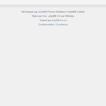
Développé par
phpBB
® Forum Software © phpBB Limited
Style par
Arty
- phpBB 3.3 par MrGaby
Traduit par
phpBB-fr.com
Confidentialité
|
Conditions