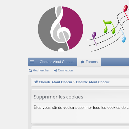
Chorale Atout Choeur
Forums
cc
Rechercher
Connexion
ès
Chorale Atout Choeur
Chorale Atout Choeur
ra
Supprimer les cookies
pi
de
Êtes-vous sûr de vouloir supprimer tous les cookies de 