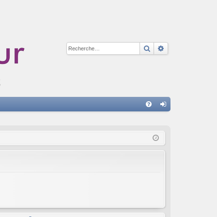
Rechercher
Recherche avan
A
FA
on
Q
ne
xi
on