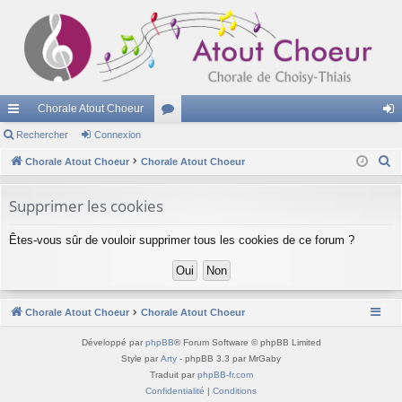
Chorale Atout Choeur
cc
Rechercher
Connexion
or
on
R
ès
Chorale Atout Choeur
Chorale Atout Choeur
u
ne
e
ra
m
xi
c
Supprimer les cookies
pi
s
on
h
Êtes-vous sûr de vouloir supprimer tous les cookies de ce forum ?
e
de
r
c
h
Chorale Atout Choeur
Chorale Atout Choeur
e
r
Développé par
phpBB
® Forum Software © phpBB Limited
Style par
Arty
- phpBB 3.3 par MrGaby
Traduit par
phpBB-fr.com
Confidentialité
|
Conditions