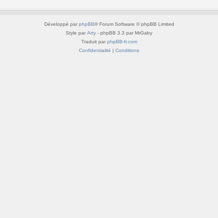
Développé par
phpBB
® Forum Software © phpBB Limited
Style par
Arty
- phpBB 3.3 par MrGaby
Traduit par
phpBB-fr.com
Confidentialité
|
Conditions