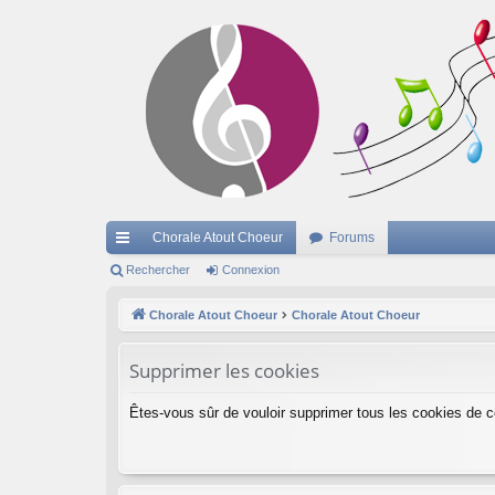
Chorale Atout Choeur
Forums
cc
Rechercher
Connexion
ès
Chorale Atout Choeur
Chorale Atout Choeur
ra
Supprimer les cookies
pi
de
Êtes-vous sûr de vouloir supprimer tous les cookies de 