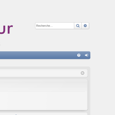
Rechercher
Recherche avan
A
FA
on
Q
ne
xi
on