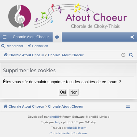
Chorale Atout Choeur
cc
Rechercher
Connexion
or
on
R
ès
Chorale Atout Choeur
Chorale Atout Choeur
u
ne
e
ra
m
xi
c
Supprimer les cookies
pi
s
on
h
Êtes-vous sûr de vouloir supprimer tous les cookies de ce forum ?
e
de
r
c
h
Chorale Atout Choeur
Chorale Atout Choeur
e
r
Développé par
phpBB
® Forum Software © phpBB Limited
Style par
Arty
- phpBB 3.3 par MrGaby
Traduit par
phpBB-fr.com
Confidentialité
|
Conditions