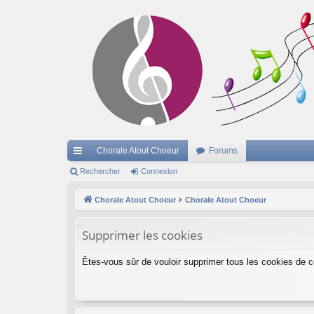
Chorale Atout Choeur
Forums
cc
Rechercher
Connexion
ès
Chorale Atout Choeur
Chorale Atout Choeur
ra
Supprimer les cookies
pi
de
Êtes-vous sûr de vouloir supprimer tous les cookies de 