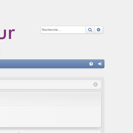
Rechercher
Recherche avan
A
FA
on
Q
ne
xi
on