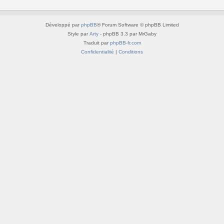
Développé par
phpBB
® Forum Software © phpBB Limited
Style par
Arty
- phpBB 3.3 par MrGaby
Traduit par
phpBB-fr.com
Confidentialité
|
Conditions