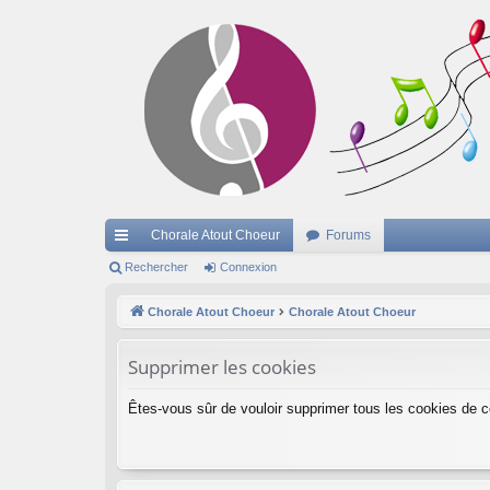
Chorale Atout Choeur
Forums
cc
Rechercher
Connexion
ès
Chorale Atout Choeur
Chorale Atout Choeur
ra
Supprimer les cookies
pi
de
Êtes-vous sûr de vouloir supprimer tous les cookies de 