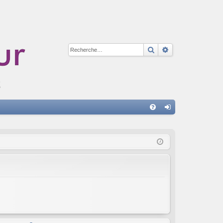
Rechercher
Recherche avan
A
FA
on
Q
ne
xi
on