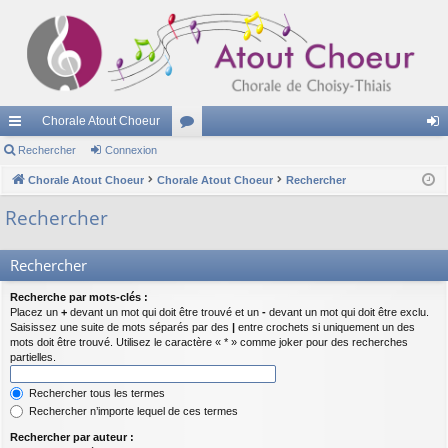
Chorale Atout Choeur
cc
Rechercher
Connexion
or
on
ès
Chorale Atout Choeur
Chorale Atout Choeur
u
Rechercher
ne
ra
m
xi
Rechercher
pi
s
on
Rechercher
de
Recherche par mots-clés :
Placez un
+
devant un mot qui doit être trouvé et un
-
devant un mot qui doit être exclu.
Saisissez une suite de mots séparés par des
|
entre crochets si uniquement un des
mots doit être trouvé. Utilisez le caractère « * » comme joker pour des recherches
partielles.
Rechercher tous les termes
Rechercher n’importe lequel de ces termes
Rechercher par auteur :