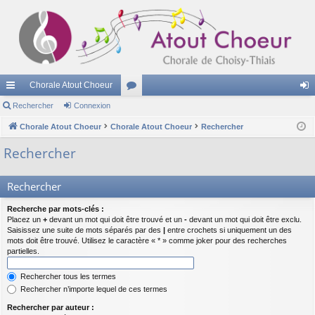
Chorale Atout Choeur
cc
Rechercher
Connexion
or
on
ès
Chorale Atout Choeur
Chorale Atout Choeur
u
Rechercher
ne
ra
m
xi
Rechercher
pi
s
on
Rechercher
de
Recherche par mots-clés :
Placez un
+
devant un mot qui doit être trouvé et un
-
devant un mot qui doit être exclu.
Saisissez une suite de mots séparés par des
|
entre crochets si uniquement un des
mots doit être trouvé. Utilisez le caractère « * » comme joker pour des recherches
partielles.
Rechercher tous les termes
Rechercher n’importe lequel de ces termes
Rechercher par auteur :