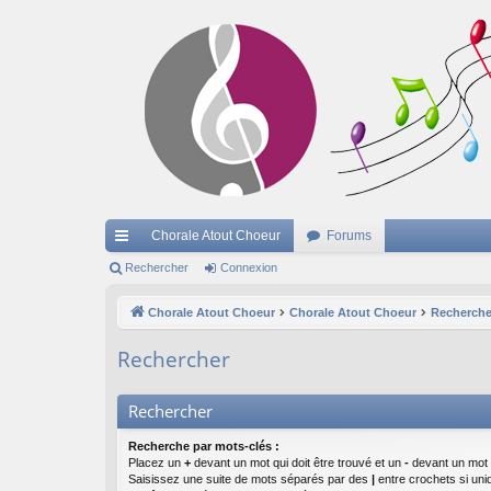
Chorale Atout Choeur
Forums
cc
Rechercher
Connexion
ès
Chorale Atout Choeur
Chorale Atout Choeur
Recherche
ra
Rechercher
pi
de
Rechercher
Recherche par mots-clés :
Placez un
+
devant un mot qui doit être trouvé et un
-
devant un mot q
Saisissez une suite de mots séparés par des
|
entre crochets si un