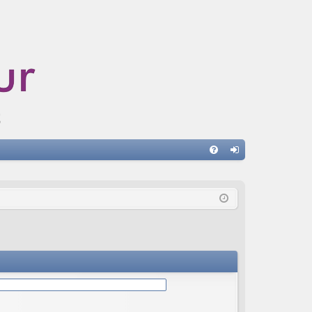
A
FA
on
Q
ne
xi
on