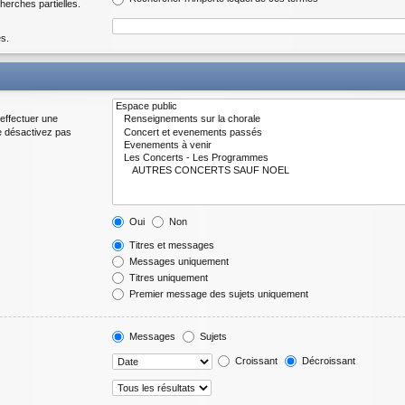
herches partielles.
es.
effectuer une
e désactivez pas
Oui
Non
Titres et messages
Messages uniquement
Titres uniquement
Premier message des sujets uniquement
Messages
Sujets
Croissant
Décroissant