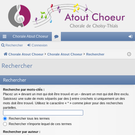
Chorale Atout Choeur
cc
Rechercher
Connexion
or
on
ès
Chorale Atout Choeur
Chorale Atout Choeur
u
Rechercher
ne
ra
m
xi
Rechercher
pi
s
on
Rechercher
de
Recherche par mots-clés :
Placez un
+
devant un mot qui doit être trouvé et un
-
devant un mot qui doit être exclu.
Saisissez une suite de mots séparés par des
|
entre crochets si uniquement un des
mots doit être trouvé. Utilisez le caractère « * » comme joker pour des recherches
partielles.
Rechercher tous les termes
Rechercher n’importe lequel de ces termes
Rechercher par auteur :