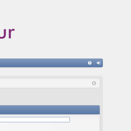
A
FA
on
Q
ne
xi
on