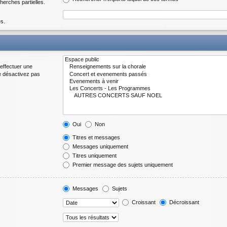
herches partielles.
es.
effectuer une
e désactivez pas
Oui
Non
Titres et messages
Messages uniquement
Titres uniquement
Premier message des sujets uniquement
Messages
Sujets
Croissant
Décroissant