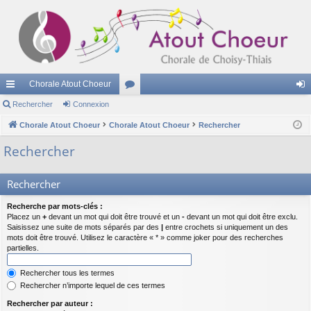
Chorale Atout Choeur
cc
Rechercher
Connexion
or
on
ès
Chorale Atout Choeur
Chorale Atout Choeur
u
Rechercher
ne
ra
m
xi
Rechercher
pi
s
on
Rechercher
de
Recherche par mots-clés :
Placez un
+
devant un mot qui doit être trouvé et un
-
devant un mot qui doit être exclu.
Saisissez une suite de mots séparés par des
|
entre crochets si uniquement un des
mots doit être trouvé. Utilisez le caractère « * » comme joker pour des recherches
partielles.
Rechercher tous les termes
Rechercher n’importe lequel de ces termes
Rechercher par auteur :