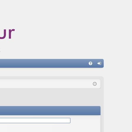
A
FA
on
Q
ne
xi
on