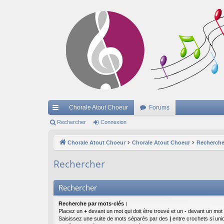
Chorale Atout Choeur
Forums
cc
Rechercher
Connexion
ès
Chorale Atout Choeur
Chorale Atout Choeur
Recherche
ra
Rechercher
pi
de
Rechercher
Recherche par mots-clés :
Placez un
+
devant un mot qui doit être trouvé et un
-
devant un mot q
Saisissez une suite de mots séparés par des
|
entre crochets si un