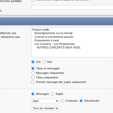
herches partielles.
es.
effectuer une
e désactivez pas
Oui
Non
Titres et messages
Messages uniquement
Titres uniquement
Premier message des sujets uniquement
Messages
Sujets
Croissant
Décroissant