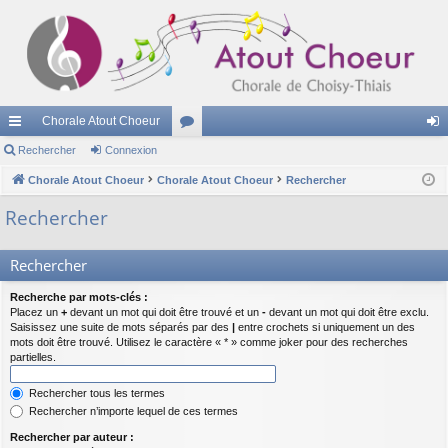
Chorale Atout Choeur
cc
Rechercher
Connexion
or
on
ès
Chorale Atout Choeur
Chorale Atout Choeur
u
Rechercher
ne
ra
m
xi
Rechercher
pi
s
on
Rechercher
de
Recherche par mots-clés :
Placez un
+
devant un mot qui doit être trouvé et un
-
devant un mot qui doit être exclu.
Saisissez une suite de mots séparés par des
|
entre crochets si uniquement un des
mots doit être trouvé. Utilisez le caractère « * » comme joker pour des recherches
partielles.
Rechercher tous les termes
Rechercher n’importe lequel de ces termes
Rechercher par auteur :