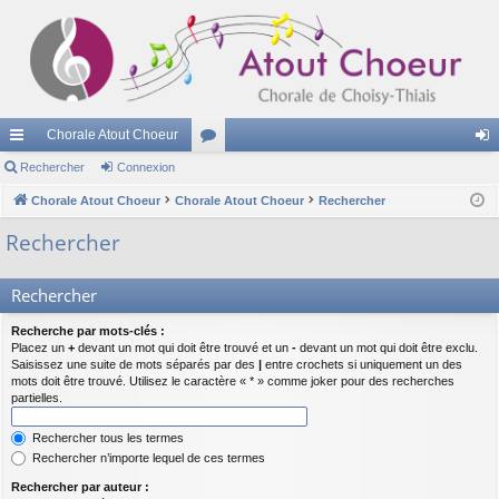
Chorale Atout Choeur
cc
Rechercher
Connexion
or
on
ès
Chorale Atout Choeur
Chorale Atout Choeur
u
Rechercher
ne
ra
m
xi
Rechercher
pi
s
on
Rechercher
de
Recherche par mots-clés :
Placez un
+
devant un mot qui doit être trouvé et un
-
devant un mot qui doit être exclu.
Saisissez une suite de mots séparés par des
|
entre crochets si uniquement un des
mots doit être trouvé. Utilisez le caractère « * » comme joker pour des recherches
partielles.
Rechercher tous les termes
Rechercher n’importe lequel de ces termes
Rechercher par auteur :