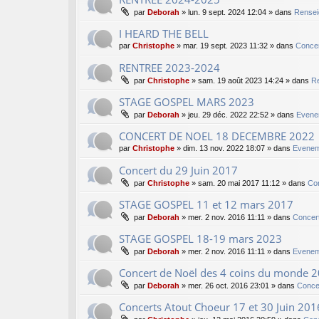
par
Deborah
»
lun. 9 sept. 2024 12:04
» dans
Rensei
I HEARD THE BELL
par
Christophe
»
mar. 19 sept. 2023 11:32
» dans
Concer
RENTREE 2023-2024
par
Christophe
»
sam. 19 août 2023 14:24
» dans
Re
STAGE GOSPEL MARS 2023
par
Deborah
»
jeu. 29 déc. 2022 22:52
» dans
Evene
CONCERT DE NOEL 18 DECEMBRE 2022
par
Christophe
»
dim. 13 nov. 2022 18:07
» dans
Evenem
Concert du 29 Juin 2017
par
Christophe
»
sam. 20 mai 2017 11:12
» dans
Co
STAGE GOSPEL 11 et 12 mars 2017
par
Deborah
»
mer. 2 nov. 2016 11:11
» dans
Concer
STAGE GOSPEL 18-19 mars 2023
par
Deborah
»
mer. 2 nov. 2016 11:11
» dans
Evenem
Concert de Noël des 4 coins du monde 
par
Deborah
»
mer. 26 oct. 2016 23:01
» dans
Conce
Concerts Atout Choeur 17 et 30 Juin 201