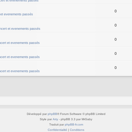
ert et evenements passés
0
 et evenements passés
0
ncert et evenements passés
0
cert et evenements passés
0
cert et evenements passés
0
cert et evenements passés
Développé par
phpBB
® Forum Software © phpBB Limited
Style par
Arty
- phpBB 3.3 par MrGaby
Traduit par
phpBB-fr.com
Confidentialité
|
Conditions