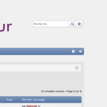
Rechercher
Recherche avan
A
FA
on
Q
ne
xi
on
15 résultats trouvés • Page
1
sur
1
Vues
Dernier message
par
Deborah