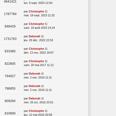
4641421
lun. 9 sept. 2024 12:04
par
Christophe
1787784
mar. 19 sept. 2023 11:32
par
Christophe
848429
sam. 19 août 2023 14:24
par
Deborah
1731763
jeu. 29 déc. 2022 22:52
par
Christophe
833380
dim. 13 nov. 2022 18:07
par
Christophe
822805
sam. 20 mai 2017 11:12
par
Deborah
794927
mer. 2 nov. 2016 11:11
par
Deborah
796855
mer. 2 nov. 2016 11:11
par
Deborah
809284
mer. 26 oct. 2016 23:01
par
Christophe
810900
jeu. 12 mai 2016 20:59