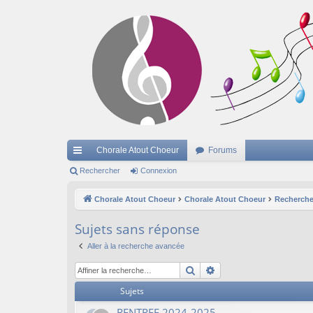
Chorale Atout Choeur
Forums
cc
Rechercher
Connexion
ès
Chorale Atout Choeur
Chorale Atout Choeur
Recherche
ra
Sujets sans réponse
pi
Aller à la recherche avancée
de
Rechercher
Recherche avancée
Sujets
RENTREE 2024-2025