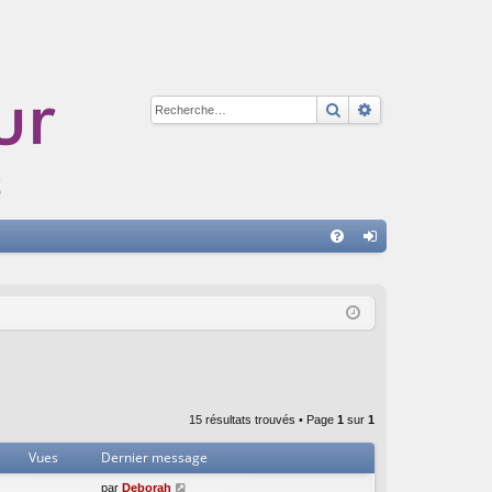
Rechercher
Recherche avan
A
FA
on
Q
ne
xi
on
15 résultats trouvés • Page
1
sur
1
Vues
Dernier message
par
Deborah