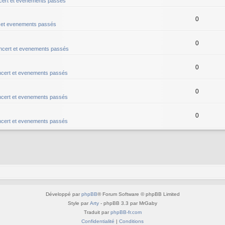
ert et evenements passés
0
 et evenements passés
0
ncert et evenements passés
0
cert et evenements passés
0
cert et evenements passés
0
cert et evenements passés
Développé par
phpBB
® Forum Software © phpBB Limited
Style par
Arty
- phpBB 3.3 par MrGaby
Traduit par
phpBB-fr.com
Confidentialité
|
Conditions