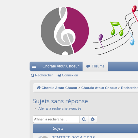
Chorale Atout Choeur
Forums
cc
Rechercher
Connexion
ès
Chorale Atout Choeur
Chorale Atout Choeur
Recherche
ra
Sujets sans réponse
pi
Aller à la recherche avancée
de
Rechercher
Recherche avancée
Sujets
RENTREE 2024-2025