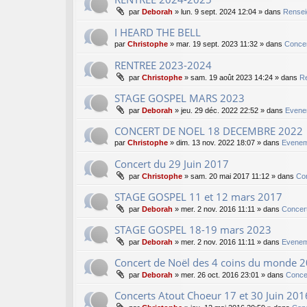
par
Deborah
»
lun. 9 sept. 2024 12:04
» dans
Rensei
I HEARD THE BELL
par
Christophe
»
mar. 19 sept. 2023 11:32
» dans
Concer
RENTREE 2023-2024
par
Christophe
»
sam. 19 août 2023 14:24
» dans
Re
STAGE GOSPEL MARS 2023
par
Deborah
»
jeu. 29 déc. 2022 22:52
» dans
Evene
CONCERT DE NOEL 18 DECEMBRE 2022
par
Christophe
»
dim. 13 nov. 2022 18:07
» dans
Evenem
Concert du 29 Juin 2017
par
Christophe
»
sam. 20 mai 2017 11:12
» dans
Co
STAGE GOSPEL 11 et 12 mars 2017
par
Deborah
»
mer. 2 nov. 2016 11:11
» dans
Concer
STAGE GOSPEL 18-19 mars 2023
par
Deborah
»
mer. 2 nov. 2016 11:11
» dans
Evenem
Concert de Noël des 4 coins du monde 
par
Deborah
»
mer. 26 oct. 2016 23:01
» dans
Conce
Concerts Atout Choeur 17 et 30 Juin 201