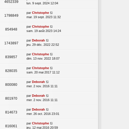
4652339
lun. 9 sept. 2024 12:04
par
Christophe
1798849
mar. 19 sept. 2023 11:32
par
Christophe
854948
sam. 19 août 2023 14:24
par
Deborah
1743897
jeu. 29 déc. 2022 22:52
par
Christophe
839857
dim. 13 nov. 2022 18:07
par
Christophe
828035
sam. 20 mai 2017 11:12
par
Deborah
800080
mer. 2 nov. 2016 11:11
par
Deborah
801970
mer. 2 nov. 2016 11:11
par
Deborah
814673
mer. 26 oct. 2016 23:01
par
Christophe
816061
jeu. 12 mai 2016 20:59