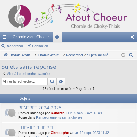
Chorale Atout Choeur
cc
Rechercher
Connexion
or
on
R
ès
Chorale Atout Choeur
u
Chorale Atout Choeur
Rechercher
Sujets sans réponse
ne
e
ra
m
xi
Sujets sans réponse
c
pi
s
on
Aller à la recherche avancée
h
Rechercher
Recherche avancée
e
de
r
15 résultats trouvés • Page
1
sur
1
c
Sujets
h
RENTREE 2024-2025
e
Dernier message par
Deborah
«
lun. 9 sept. 2024 12:04
r
Posté dans
Renseignements sur la chorale
I HEARD THE BELL
Dernier message par
Christophe
«
mar. 19 sept. 2023 11:32