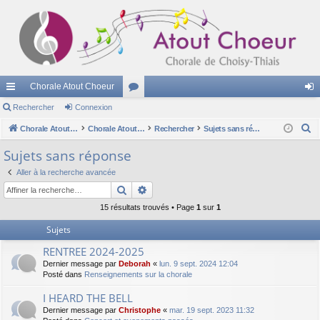
Chorale Atout Choeur
cc
Rechercher
Connexion
or
on
R
ès
Chorale Atout Choeur
u
Chorale Atout Choeur
Rechercher
Sujets sans réponse
ne
e
ra
m
xi
Sujets sans réponse
c
pi
s
on
Aller à la recherche avancée
h
Rechercher
Recherche avancée
e
de
r
15 résultats trouvés • Page
1
sur
1
c
Sujets
h
RENTREE 2024-2025
e
Dernier message par
Deborah
«
lun. 9 sept. 2024 12:04
r
Posté dans
Renseignements sur la chorale
I HEARD THE BELL
Dernier message par
Christophe
«
mar. 19 sept. 2023 11:32