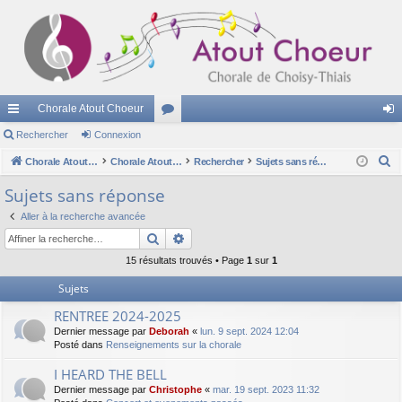
Chorale Atout Choeur
cc
Rechercher
Connexion
or
on
R
ès
Chorale Atout Choeur
u
Chorale Atout Choeur
Rechercher
Sujets sans réponse
ne
e
ra
m
xi
Sujets sans réponse
c
pi
s
on
Aller à la recherche avancée
h
Rechercher
Recherche avancée
e
de
r
15 résultats trouvés • Page
1
sur
1
c
Sujets
h
RENTREE 2024-2025
e
Dernier message par
Deborah
«
lun. 9 sept. 2024 12:04
r
Posté dans
Renseignements sur la chorale
I HEARD THE BELL
Dernier message par
Christophe
«
mar. 19 sept. 2023 11:32