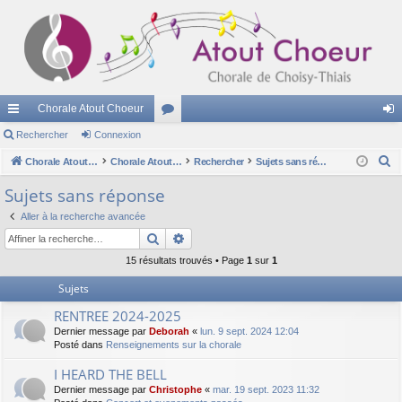
Chorale Atout Choeur
cc
Rechercher
Connexion
or
on
R
ès
Chorale Atout Choeur
u
Chorale Atout Choeur
Rechercher
Sujets sans réponse
ne
e
ra
m
xi
Sujets sans réponse
c
pi
s
on
Aller à la recherche avancée
h
Rechercher
Recherche avancée
e
de
r
15 résultats trouvés • Page
1
sur
1
c
Sujets
h
RENTREE 2024-2025
e
Dernier message par
Deborah
«
lun. 9 sept. 2024 12:04
r
Posté dans
Renseignements sur la chorale
I HEARD THE BELL
Dernier message par
Christophe
«
mar. 19 sept. 2023 11:32