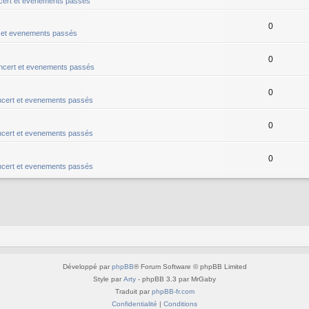
ert et evenements passés
0
 et evenements passés
0
ncert et evenements passés
0
cert et evenements passés
0
cert et evenements passés
0
cert et evenements passés
Développé par
phpBB
® Forum Software © phpBB Limited
Style par
Arty
- phpBB 3.3 par MrGaby
Traduit par
phpBB-fr.com
Confidentialité
|
Conditions