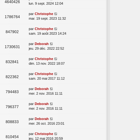
4640426
lun. 9 sept. 2024 12:04
par
Christophe
1786764
mar. 19 sept. 2023 11:32
par
Christophe
847902
sam. 19 août 2023 14:24
par
Deborah
1730631
jeu. 29 déc. 2022 22:52
par
Christophe
832841
dim. 13 nov. 2022 18:07
par
Christophe
822362
sam. 20 mai 2017 11:12
par
Deborah
794483
mer. 2 nov. 2016 11:11
par
Deborah
796377
mer. 2 nov. 2016 11:11
par
Deborah
808833
mer. 26 oct. 2016 23:01
par
Christophe
810454
jeu. 12 mai 2016 20:59