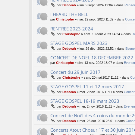
par
Deborah
»
lun. 9 sept. 2024 12:04
» dans
Rensei
I HEARD THE BELL
par
Christophe
»
mar. 19 sept. 2023 11:32
» dans
Concer
RENTREE 2023-2024
par
Christophe
»
sam. 19 août 2023 14:24
» dans
Re
STAGE GOSPEL MARS 2023
par
Deborah
»
jeu. 29 déc. 2022 22:52
» dans
Evene
CONCERT DE NOEL 18 DECEMBRE 2022
par
Christophe
»
dim. 13 nov. 2022 18:07
» dans
Evenem
Concert du 29 Juin 2017
par
Christophe
»
sam. 20 mai 2017 11:12
» dans
Co
STAGE GOSPEL 11 et 12 mars 2017
par
Deborah
»
mer. 2 nov. 2016 11:11
» dans
Concer
STAGE GOSPEL 18-19 mars 2023
par
Deborah
»
mer. 2 nov. 2016 11:11
» dans
Evenem
Concert de Noël des 4 coins du monde 
par
Deborah
»
mer. 26 oct. 2016 23:01
» dans
Conce
Concerts Atout Choeur 17 et 30 Juin 201