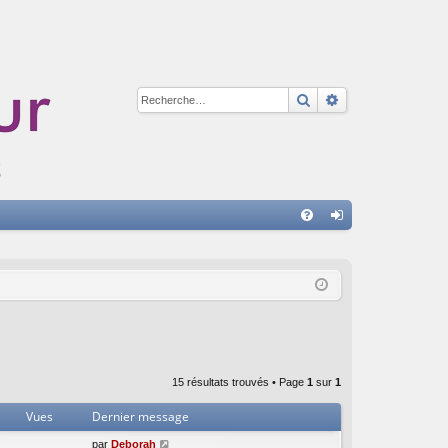
Rechercher
Recherche avan
A
FA
on
Q
ne
xi
on
15 résultats trouvés • Page
1
sur
1
Vues
Dernier message
par
Deborah