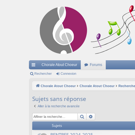
Chorale Atout Choeur
Forums
cc
Rechercher
Connexion
ès
Chorale Atout Choeur
Chorale Atout Choeur
Recherche
ra
Sujets sans réponse
pi
Aller à la recherche avancée
de
Rechercher
Recherche avancée
Sujets
RENTREE 2024-2025