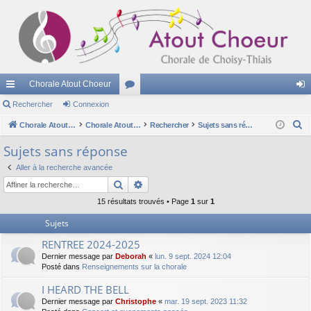
Chorale Atout Choeur
cc
Rechercher
Connexion
or
on
R
ès
Chorale Atout Choeur
u
Chorale Atout Choeur
Rechercher
Sujets sans réponse
ne
e
ra
m
xi
Sujets sans réponse
c
pi
s
on
Aller à la recherche avancée
h
Rechercher
Recherche avancée
e
de
r
15 résultats trouvés • Page
1
sur
1
c
Sujets
h
RENTREE 2024-2025
e
Dernier message par
Deborah
«
lun. 9 sept. 2024 12:04
r
Posté dans
Renseignements sur la chorale
I HEARD THE BELL
Dernier message par
Christophe
«
mar. 19 sept. 2023 11:32