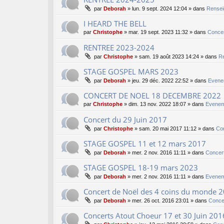
par
Deborah
»
lun. 9 sept. 2024 12:04
» dans
Rensei
I HEARD THE BELL
par
Christophe
»
mar. 19 sept. 2023 11:32
» dans
Concer
RENTREE 2023-2024
par
Christophe
»
sam. 19 août 2023 14:24
» dans
Re
STAGE GOSPEL MARS 2023
par
Deborah
»
jeu. 29 déc. 2022 22:52
» dans
Evene
CONCERT DE NOEL 18 DECEMBRE 2022
par
Christophe
»
dim. 13 nov. 2022 18:07
» dans
Evenem
Concert du 29 Juin 2017
par
Christophe
»
sam. 20 mai 2017 11:12
» dans
Co
STAGE GOSPEL 11 et 12 mars 2017
par
Deborah
»
mer. 2 nov. 2016 11:11
» dans
Concer
STAGE GOSPEL 18-19 mars 2023
par
Deborah
»
mer. 2 nov. 2016 11:11
» dans
Evenem
Concert de Noël des 4 coins du monde 
par
Deborah
»
mer. 26 oct. 2016 23:01
» dans
Conce
Concerts Atout Choeur 17 et 30 Juin 201