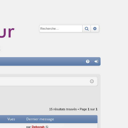
Rechercher
Recherche avan
A
FA
on
Q
ne
xi
on
15 résultats trouvés • Page
1
sur
1
Vues
Dernier message
par
Deborah