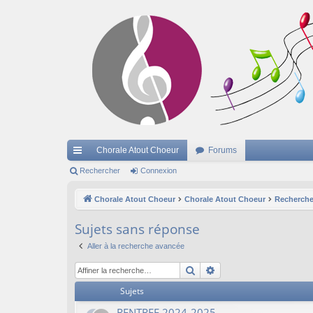
Chorale Atout Choeur
Forums
cc
Rechercher
Connexion
ès
Chorale Atout Choeur
Chorale Atout Choeur
Recherche
ra
Sujets sans réponse
pi
Aller à la recherche avancée
de
Rechercher
Recherche avancée
Sujets
RENTREE 2024-2025