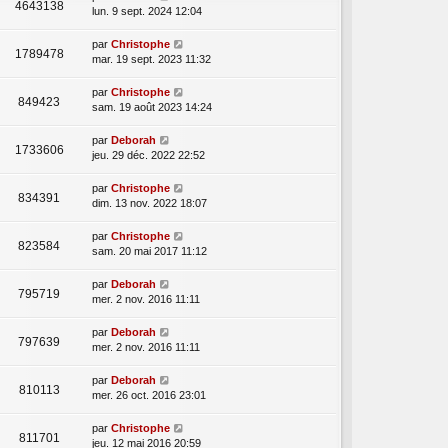
4643138
lun. 9 sept. 2024 12:04
par
Christophe
1789478
mar. 19 sept. 2023 11:32
par
Christophe
849423
sam. 19 août 2023 14:24
par
Deborah
1733606
jeu. 29 déc. 2022 22:52
par
Christophe
834391
dim. 13 nov. 2022 18:07
par
Christophe
823584
sam. 20 mai 2017 11:12
par
Deborah
795719
mer. 2 nov. 2016 11:11
par
Deborah
797639
mer. 2 nov. 2016 11:11
par
Deborah
810113
mer. 26 oct. 2016 23:01
par
Christophe
811701
jeu. 12 mai 2016 20:59