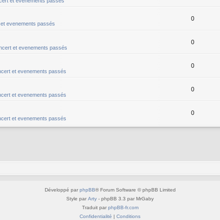
ert et evenements passés
0
 et evenements passés
0
ncert et evenements passés
0
cert et evenements passés
0
cert et evenements passés
0
cert et evenements passés
Développé par
phpBB
® Forum Software © phpBB Limited
Style par
Arty
- phpBB 3.3 par MrGaby
Traduit par
phpBB-fr.com
Confidentialité
|
Conditions