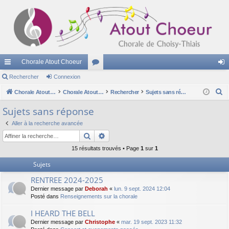
Chorale Atout Choeur
cc
Rechercher
Connexion
or
on
R
ès
Chorale Atout Choeur
u
Chorale Atout Choeur
Rechercher
Sujets sans réponse
ne
e
ra
m
xi
Sujets sans réponse
c
pi
s
on
Aller à la recherche avancée
h
Rechercher
Recherche avancée
e
de
r
15 résultats trouvés • Page
1
sur
1
c
Sujets
h
RENTREE 2024-2025
e
Dernier message par
Deborah
«
lun. 9 sept. 2024 12:04
r
Posté dans
Renseignements sur la chorale
I HEARD THE BELL
Dernier message par
Christophe
«
mar. 19 sept. 2023 11:32