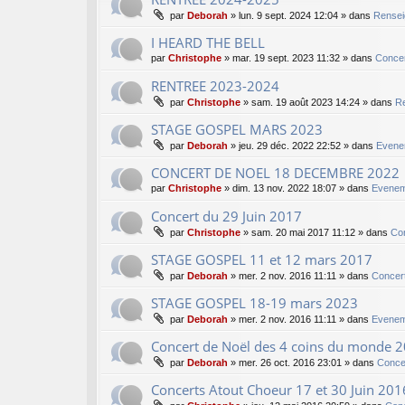
par
Deborah
»
lun. 9 sept. 2024 12:04
» dans
Rensei
I HEARD THE BELL
par
Christophe
»
mar. 19 sept. 2023 11:32
» dans
Concer
RENTREE 2023-2024
par
Christophe
»
sam. 19 août 2023 14:24
» dans
Re
STAGE GOSPEL MARS 2023
par
Deborah
»
jeu. 29 déc. 2022 22:52
» dans
Evene
CONCERT DE NOEL 18 DECEMBRE 2022
par
Christophe
»
dim. 13 nov. 2022 18:07
» dans
Evenem
Concert du 29 Juin 2017
par
Christophe
»
sam. 20 mai 2017 11:12
» dans
Co
STAGE GOSPEL 11 et 12 mars 2017
par
Deborah
»
mer. 2 nov. 2016 11:11
» dans
Concer
STAGE GOSPEL 18-19 mars 2023
par
Deborah
»
mer. 2 nov. 2016 11:11
» dans
Evenem
Concert de Noël des 4 coins du monde 
par
Deborah
»
mer. 26 oct. 2016 23:01
» dans
Conce
Concerts Atout Choeur 17 et 30 Juin 201