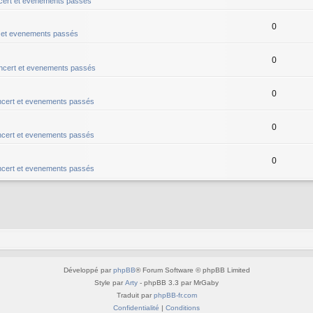
ert et evenements passés
0
 et evenements passés
0
ncert et evenements passés
0
cert et evenements passés
0
cert et evenements passés
0
cert et evenements passés
Développé par
phpBB
® Forum Software © phpBB Limited
Style par
Arty
- phpBB 3.3 par MrGaby
Traduit par
phpBB-fr.com
Confidentialité
|
Conditions