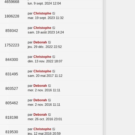
4659668
lun. 9 sept. 2024 12:04
par
Christophe
1806228
mar. 19 sept. 2023 11:32
par
Christophe
859342
sam. 19 août 2023 14:24
par
Deborah
1752223
jeu. 29 déc. 2022 22:52
par
Christophe
844300
dim. 13 nov. 2022 18:07
par
Christophe
831495
sam. 20 mai 2017 11:12
par
Deborah
803527
mer. 2 nov. 2016 11:11
par
Deborah
805462
mer. 2 nov. 2016 11:11
par
Deborah
818198
mer. 26 oct. 2016 23:01
par
Christophe
819530
jeu. 12 mai 2016 20:59