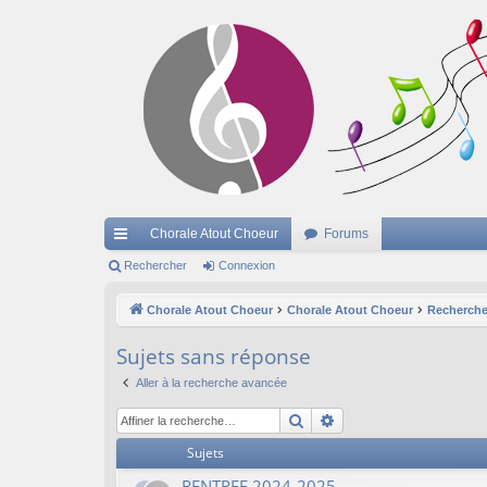
Chorale Atout Choeur
Forums
cc
Rechercher
Connexion
ès
Chorale Atout Choeur
Chorale Atout Choeur
Recherche
ra
Sujets sans réponse
pi
Aller à la recherche avancée
de
Rechercher
Recherche avancée
Sujets
RENTREE 2024-2025