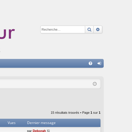
Rechercher
Recherche avan
A
FA
on
Q
ne
xi
on
15 résultats trouvés • Page
1
sur
1
Vues
Dernier message
par
Deborah