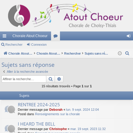
Chorale Atout Choeur
cc
Rechercher
Connexion
or
on
R
ès
Chorale Atout Choeur
u
Chorale Atout Choeur
Rechercher
Sujets sans réponse
ne
e
ra
m
xi
Sujets sans réponse
c
pi
s
on
Aller à la recherche avancée
h
Rechercher
Recherche avancée
e
de
r
15 résultats trouvés • Page
1
sur
1
c
Sujets
h
RENTREE 2024-2025
e
Dernier message par
Deborah
«
lun. 9 sept. 2024 12:04
r
Posté dans
Renseignements sur la chorale
I HEARD THE BELL
Dernier message par
Christophe
«
mar. 19 sept. 2023 11:32