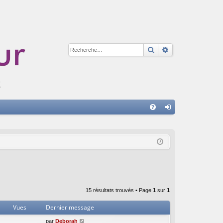
Rechercher
Recherche avan
A
FA
on
Q
ne
xi
on
15 résultats trouvés • Page
1
sur
1
Vues
Dernier message
par
Deborah