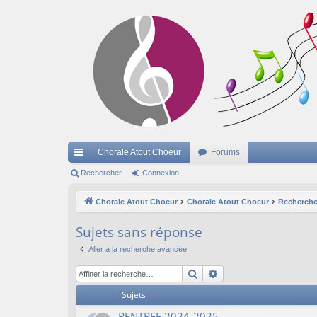
Chorale Atout Choeur
Forums
cc
Rechercher
Connexion
ès
Chorale Atout Choeur
Chorale Atout Choeur
Recherche
ra
Sujets sans réponse
pi
Aller à la recherche avancée
de
Rechercher
Recherche avancée
Sujets
RENTREE 2024-2025