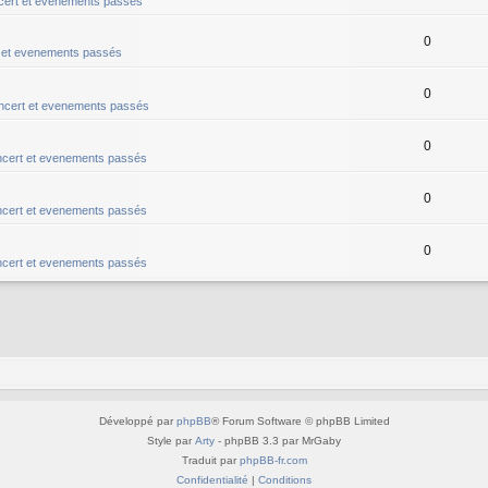
ert et evenements passés
0
 et evenements passés
0
ncert et evenements passés
0
cert et evenements passés
0
cert et evenements passés
0
cert et evenements passés
Développé par
phpBB
® Forum Software © phpBB Limited
Style par
Arty
- phpBB 3.3 par MrGaby
Traduit par
phpBB-fr.com
Confidentialité
|
Conditions