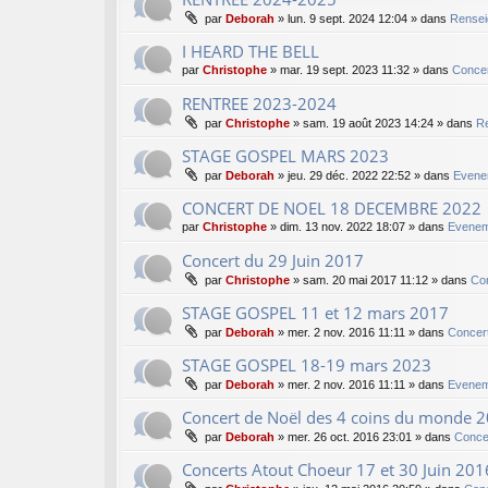
par
Deborah
»
lun. 9 sept. 2024 12:04
» dans
Rensei
I HEARD THE BELL
par
Christophe
»
mar. 19 sept. 2023 11:32
» dans
Concer
RENTREE 2023-2024
par
Christophe
»
sam. 19 août 2023 14:24
» dans
Re
STAGE GOSPEL MARS 2023
par
Deborah
»
jeu. 29 déc. 2022 22:52
» dans
Evene
CONCERT DE NOEL 18 DECEMBRE 2022
par
Christophe
»
dim. 13 nov. 2022 18:07
» dans
Evenem
Concert du 29 Juin 2017
par
Christophe
»
sam. 20 mai 2017 11:12
» dans
Co
STAGE GOSPEL 11 et 12 mars 2017
par
Deborah
»
mer. 2 nov. 2016 11:11
» dans
Concer
STAGE GOSPEL 18-19 mars 2023
par
Deborah
»
mer. 2 nov. 2016 11:11
» dans
Evenem
Concert de Noël des 4 coins du monde 
par
Deborah
»
mer. 26 oct. 2016 23:01
» dans
Conce
Concerts Atout Choeur 17 et 30 Juin 201