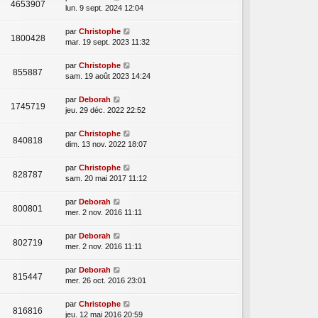
4653907
lun. 9 sept. 2024 12:04
par
Christophe
1800428
mar. 19 sept. 2023 11:32
par
Christophe
855887
sam. 19 août 2023 14:24
par
Deborah
1745719
jeu. 29 déc. 2022 22:52
par
Christophe
840818
dim. 13 nov. 2022 18:07
par
Christophe
828787
sam. 20 mai 2017 11:12
par
Deborah
800801
mer. 2 nov. 2016 11:11
par
Deborah
802719
mer. 2 nov. 2016 11:11
par
Deborah
815447
mer. 26 oct. 2016 23:01
par
Christophe
816816
jeu. 12 mai 2016 20:59