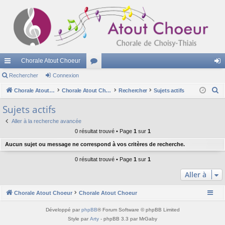
Chorale Atout Choeur
cc
Rechercher
Connexion
or
on
R
ès
Chorale Atout Choeur
u
Chorale Atout Choeur
Rechercher
Sujets actifs
ne
e
ra
m
xi
Sujets actifs
c
pi
s
on
Aller à la recherche avancée
h
0 résultat trouvé • Page
1
sur
1
e
de
Aucun sujet ou message ne correspond à vos critères de recherche.
r
c
0 résultat trouvé • Page
1
sur
1
h
Aller à
e
r
Chorale Atout Choeur
Chorale Atout Choeur
Développé par
phpBB
® Forum Software © phpBB Limited
Style par
Arty
- phpBB 3.3 par MrGaby